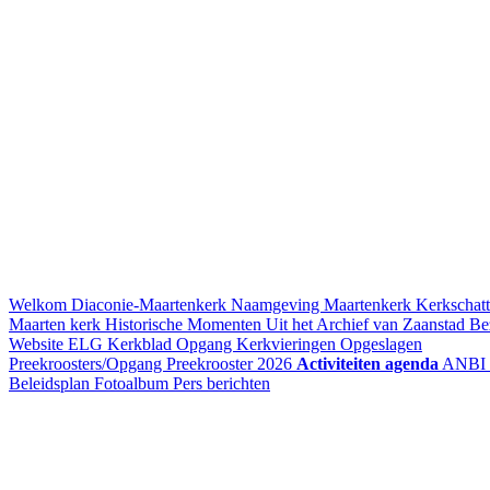
Welkom
Diaconie-Maartenkerk
Naamgeving Maartenkerk
Kerkschatt
Maarten kerk
Historische Momenten
Uit het Archief van Zaanstad
Be
Website ELG
Kerkblad Opgang
Kerkvieringen
Opgeslagen
Preekroosters/Opgang
Preekrooster 2026
Activiteiten agenda
ANBI
Beleidsplan
Fotoalbum
Pers berichten