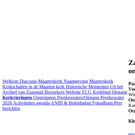
Za
o
Welkom
Diaconie-Maartenkerk
Naamgeving Maartenkerk
Pa
Kerkschatten in de Maarten kerk
Historische Momenten
Uit het
Vo
Archief van Zaanstad
Bezoekers Website ELG
Kerkblad Opgang
Wi
Kerkvieringen
Opgeslagen Preekroosters/Opgang
Preekrooster
Oud
2026
Activiteiten agenda
ANBI & Beleidsplan
Fotoalbum
Pers
Ka
berichten
Or
Kl
ter