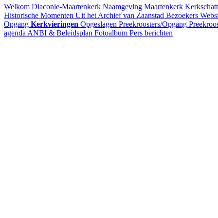
Welkom
Diaconie-Maartenkerk
Naamgeving Maartenkerk
Kerkschatt
Historische Momenten
Uit het Archief van Zaanstad
Bezoekers Webs
Opgang
Kerkvieringen
Opgeslagen Preekroosters/Opgang
Preekroo
agenda
ANBI & Beleidsplan
Fotoalbum
Pers berichten