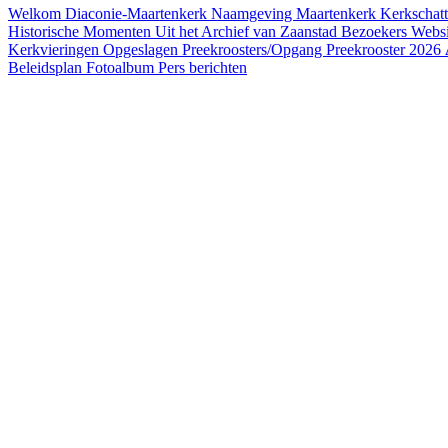
Welkom
Diaconie-Maartenkerk
Naamgeving Maartenkerk
Kerkschatt
Historische Momenten
Uit het Archief van Zaanstad
Bezoekers Webs
Kerkvieringen
Opgeslagen Preekroosters/Opgang
Preekrooster 2026
Beleidsplan
Fotoalbum
Pers berichten