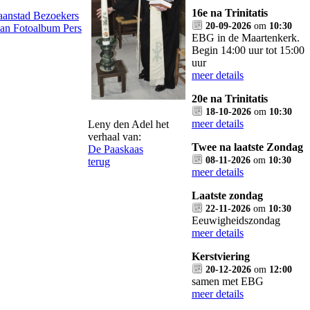
16e na Trinitatis
Zaanstad
Bezoekers
20-09-2026
om
10:30
lan
Fotoalbum
Pers
EBG in de Maartenkerk.
Begin 14:00 uur tot 15:00
uur
meer details
20e na Trinitatis
18-10-2026
om
10:30
meer details
Leny den Adel het
verhaal van:
Twee na laatste Zondag
De Paaskaas
08-11-2026
om
10:30
terug
meer details
Laatste zondag
22-11-2026
om
10:30
Eeuwigheidszondag
meer details
Kerstviering
20-12-2026
om
12:00
samen met EBG
meer details