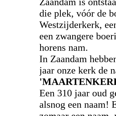
Zaandam is ontsta
die plek, vóór de 
Westzijderkerk, een
een zwangere boeri
horens nam.
In Zaandam hebben
jaar onze kerk de 
'MAARTENKER
Een 310 jaar oud g
alsnog een naam! E
zomaar een naam, 