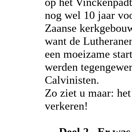
op het Vinckenpadt
nog wel 10 jaar voo
Zaanse kerkgebouw
want de Lutherane
een moeizame star
werden tegengewer
Calvinisten.
Zo ziet u maar: het
verkeren!
Deel 2
Er w
as