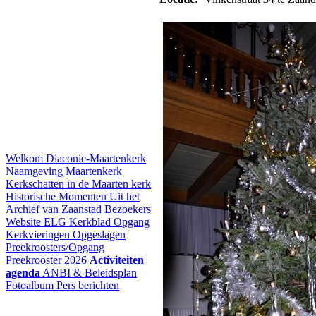
Welkom
Diaconie-Maartenkerk
Naamgeving Maartenkerk
Kerkschatten in de Maarten kerk
Historische Momenten
Uit het
Archief van Zaanstad
Bezoekers
Website ELG
Kerkblad Opgang
Kerkvieringen
Opgeslagen
Preekroosters/Opgang
Preekrooster 2026
Activiteiten
agenda
ANBI & Beleidsplan
Fotoalbum
Pers berichten